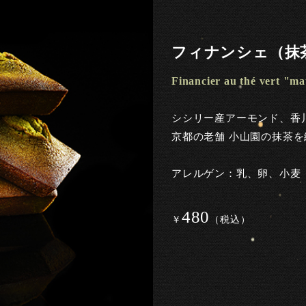
フィナンシェ（抹
Financier au thé vert "m
シシリー産アーモンド、香
京都の老舗 小山園の抹茶
アレルゲン：乳、卵、小麦
480
￥
（税込）