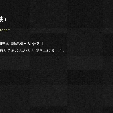
茶）
atcha"
川県産 讃岐和三盆を使用し、
を練りこみふんわりと焼き上げました。